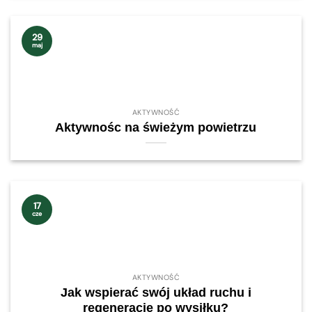
29
maj
AKTYWNOŚĆ
Aktywnośc na świeżym powietrzu
17
cze
AKTYWNOŚĆ
Jak wspierać swój układ ruchu i
regenerację po wysiłku?