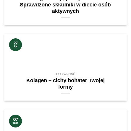
Sprawdzone składniki w diecie osób
aktywnych
27
lut
AKTYWNOŚĆ
Kolagen – cichy bohater Twojej
formy
07
mar