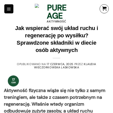
Przewiń
do
zawartości
AKTYWNOŚĆ
Jak wspierać swój układ ruchu i
regenerację po wysiłku?
Sprawdzone składniki w diecie
osób aktywnych
OPUBLIKOWANO NA
17 CZERWCA, 2025
PRZEZ
KLAUDIA
WIECZORKOWSKA LASKOWSKA
17
cze
Aktywność fizyczna wiąże się nie tylko z samym
treningiem, ale także z czasem potrzebnym na
regenerację. Właśnie wtedy organizm
odbudowuje zużyte zasoby, a układ ruchu