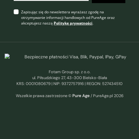
Zapisując się do newslettera wyrażasz zgodę na
otrzymywanie informacji handlowych od PureAge oraz
akceptujesz naszą
Politykę prywatności
.
Fotam Group sp. z o.o.
ul. Piłsudzkiego 27, 43-300 Bielsko-Biała
KRS: 0001080679 | NIP: 9372757916 | REGON: 527434510
Wszelkie prawa zastrzeżone ©
Pure Age
/ PureAge.pl 2026