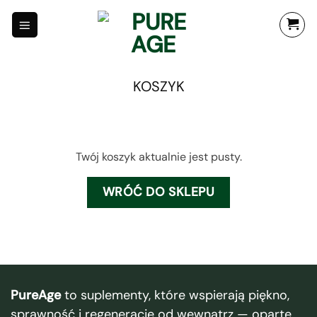
Przewiń
do
zawartości
KOSZYK
Twój koszyk aktualnie jest pusty.
WRÓĆ DO SKLEPU
PureAge
to suplementy, które wspierają piękno,
sprawność i regenerację od wewnątrz — oparte