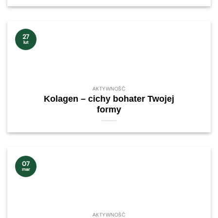
27
lut
AKTYWNOŚĆ
Kolagen – cichy bohater Twojej
formy
07
mar
AKTYWNOŚĆ